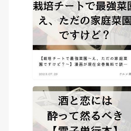
【栽培チートで最強菜園～え、ただの家庭菜
園ですけど？～】漫画が現在全巻無料で読め
るマンガサイトやアプリはある？電子書籍・
2023.07.29
グルメ
コミック配信サービスのサブスク比較情報