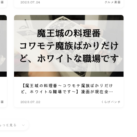
漫画
2023.07.24
グルメ漫画
報
【魔王城の料理番～コワモテ魔族ばかりだけ
ど、ホワイトな職場です～】漫画が現在全巻
無料で読めるマンガサイトやアプリはある？
漫画
2023.07.22
くらげバンチ
電子書籍・コミック配信サービスのサブスク
比較情報
もっと見る