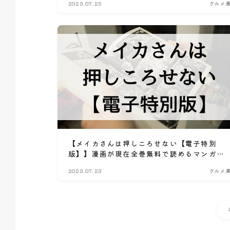
2023.07.25
グルメ
スク比較情報
【メイカさんは押しころせない【電子特別
版】】漫画が現在全巻無料で読めるマンガサ
イトやアプリはある？電子書籍・コミック配
2023.07.23
グルメ
信サービスのサブスク比較情報