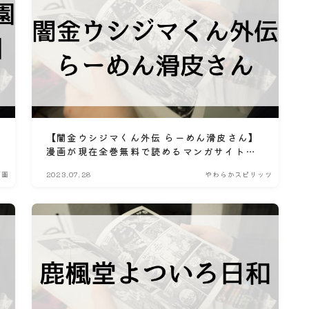
【闇金ウシジマくん外伝 らーめん滑皮さん】
漫画が現在全巻無料で読めるマンガサイトや
アプリはある？電子書籍・コミック配信サー
漫画
2023.07.28
やわらかスピリッツ
ビスのサブスク比較情報