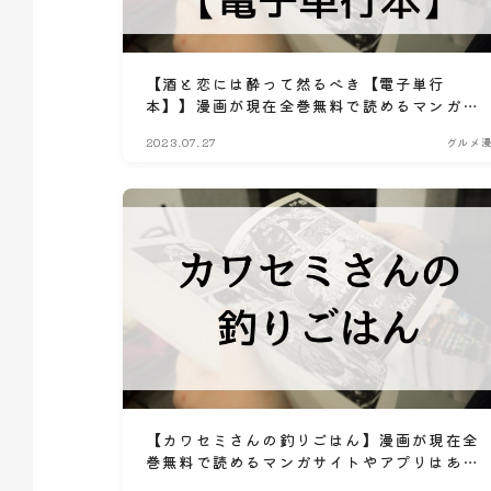
【酒と恋には酔って然るべき【電子単行
本】】漫画が現在全巻無料で読めるマンガサ
イトやアプリはある？電子書籍・コミック配
2023.07.27
グルメ
信サービスのサブスク比較情報
【カワセミさんの釣りごはん】漫画が現在全
巻無料で読めるマンガサイトやアプリはあ
る？電子書籍・コミック配信サービスのサブ