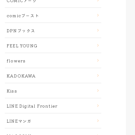
COMICアーク
comicブースト
DPNブックス
FEEL YOUNG
flowers
KADOKAWA
Kiss
LINE Digital Frontier
LINEマンガ