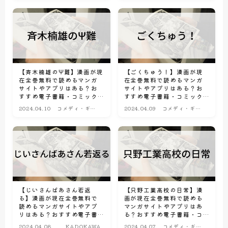
【斉木楠雄のΨ難】漫画が現
【ごくちゅう！】漫画が現
在全巻無料で読めるマンガ
在全巻無料で読めるマンガ
サイトやアプリはある？お
サイトやアプリはある？お
すすめ電子書籍・コミック
すすめ電子書籍・コミック
配信サービスのサブスク比
配信サービスのサブスク比
2024.04.10
コメディ・ギャ
2024.04.09
コメディ・ギャ
較情報
較情報
グ漫画
グ漫画
【じいさんばあさん若返
【只野工業高校の日常】漫
る】漫画が現在全巻無料で
画が現在全巻無料で読める
読めるマンガサイトやアプ
マンガサイトやアプリはあ
リはある？おすすめ電子書
る？おすすめ電子書籍・コ
籍・コミック配信サービス
ミック配信サービスのサブ
2024.04.08
KADOKAWA
2024.04.07
コメディ・ギャ