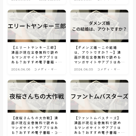
のサブスク比較情報
スク比較情報
グ漫画
【エリートヤンキー三郎】
【ダメンズ婚～この結婚
漫画が現在全巻無料で読め
は、アウトですか？～】漫
るマンガサイトやアプリは
画が現在全巻無料で読める
ある？おすすめ電子書籍・
マンガサイトやアプリはあ
コミック配信サービスのサ
る？おすすめ電子書籍・コ
2024.04.06
コメディ・ギャ
2024.04.05
コメディ・ギャ
ブスク比較情報
ミック配信サービスのサブ
グ漫画
グ漫画
スク比較情報
【夜桜さんちの大作戦】漫
【ファントムバスターズ】
画が現在全巻無料で読める
漫画が現在全巻無料で読め
マンガサイトやアプリはあ
るマンガサイトやアプリは
る？おすすめ電子書籍・コ
ある？おすすめ電子書籍・