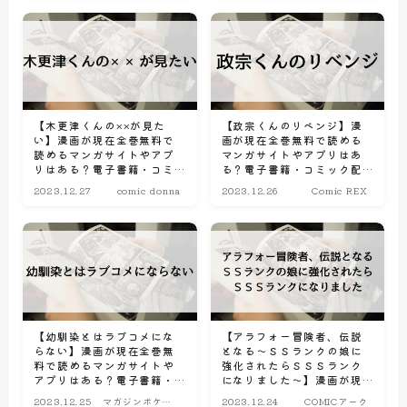
【木更津くんの××が見た
【政宗くんのリベンジ】漫
い】漫画が現在全巻無料で
画が現在全巻無料で読める
読めるマンガサイトやアプ
マンガサイトやアプリはあ
リはある？電子書籍・コミ
る？電子書籍・コミック配
ック配信サービスのサブス
信サービスのサブスク比較
2023.12.27
comic donna
2023.12.26
Comic REX
ク比較情報
情報
【幼馴染とはラブコメにな
【アラフォー冒険者、伝説
らない】漫画が現在全巻無
となる～ＳＳランクの娘に
料で読めるマンガサイトや
強化されたらＳＳＳランク
アプリはある？電子書籍・
になりました～】漫画が現
コミック配信サービスのサ
在全巻無料で読めるマンガ
2023.12.25
マガジンポケッ
2023.12.24
COMICアーク