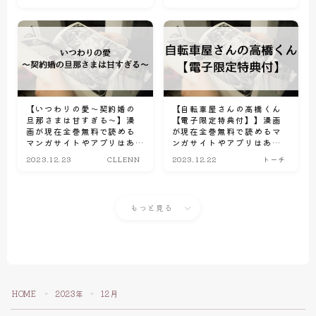
ブスク比較情報
サイトやアプリはある？電
ト
子書籍・コミック配信サー
ビスのサブスク比較情報
【いつわりの愛～契約婚の
【自転車屋さんの高橋くん
旦那さまは甘すぎる～】漫
【電子限定特典付】】漫画
画が現在全巻無料で読める
が現在全巻無料で読めるマ
マンガサイトやアプリはあ
ンガサイトやアプリはあ
る？電子書籍・コミック配
る？電子書籍・コミック配
2023.12.23
CLLENN
2023.12.22
トーチ
信サービスのサブスク比較
信サービスのサブスク比較
情報
情報
もっと見る
HOME
2023年
12月
＞
＞