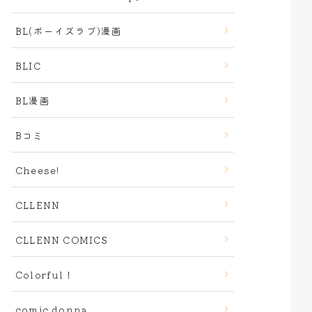
BL(ボーイズラブ)漫画
BLIC
BL漫画
Bコミ
Cheese!
CLLENN
CLLENN COMICS
Colorful！
comic donna