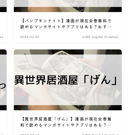
【パンプキンナイト】漫画が現在全巻無料で
読めるマンガサイトやアプリはある？おすす
め電子書籍・コミック配信サービスのサブス
ier
2024.02.09
LINE Digital Frontier
ク比較情報
【異世界居酒屋「げん」】漫画が現在全巻無
料で読めるマンガサイトやアプリはある？電
子書籍・コミック配信サービスのサブスク比
ier
2023.08.16
LINE Digital Frontier