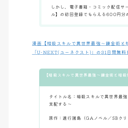
しかし、電子書籍・コミック配信サー
ル】の初回登録でもらえる600円分
漫画【暗殺スキルで異世界最強～錬金術と
「U-NEXT(ユーネクスト)」の31日間無
【暗殺スキルで異世界最強～錬金術と暗殺
タイトル名：暗殺スキルで異世界最強
支配する～
原作：進行諸島（GAノベル／SBク