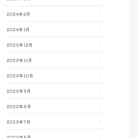
2024年2月
2024年1月
2023年12月
2023年11月
2023年10月
2023年9月
2023年8月
2023年7月
2023年6月