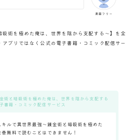
漫画フリー
暗殺術を極めた俺は、世界を陰から支配する～】を全
・アプリではなく公式の電子書籍・コミック配信サー
。
金術と暗殺術を極めた俺は、世界を陰から支配する
子書籍・コミック配信サービス
スキルで異世界最強～錬金術と暗殺術を極めた
全巻無料で読むことはできません！