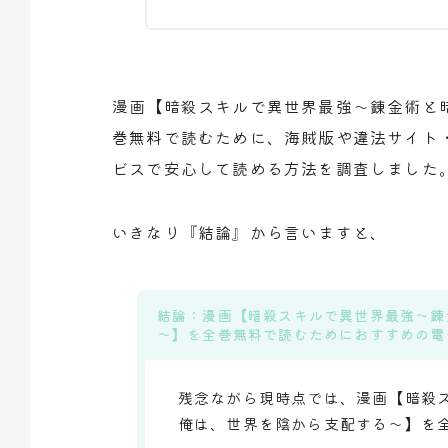
漫画【暗殺スキルで異世界最強～錬金術と
巻無料で読むために、海賊版や違法サイト
ビスで安心して読める方法を調査しました
いきなり『結論』から言いますと、
結論：漫画【暗殺スキルで異世界最強～錬
～】を全巻無料で読むためにおすすめの電
残念ながら現時点では、漫画【暗殺
俺は、世界を陰から支配する～】を