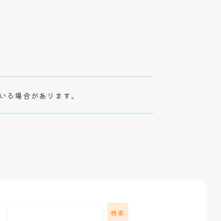
いる場合があります。
検索