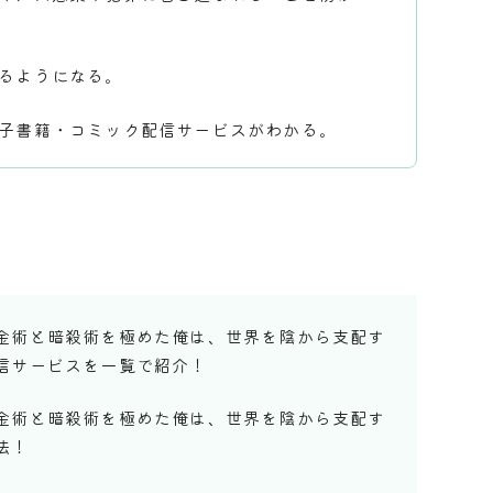
るようになる。
子書籍・コミック配信サービスがわかる。
金術と暗殺術を極めた俺は、世界を陰から支配す
信サービスを一覧で紹介！
金術と暗殺術を極めた俺は、世界を陰から支配す
法！