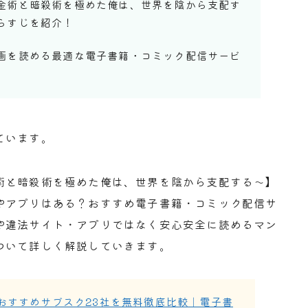
金術と暗殺術を極めた俺は、世界を陰から支配す
らすじを紹介！
画を読める最適な電子書籍・コミック配信サービ
ています。
術と暗殺術を極めた俺は、世界を陰から支配する～】
やアプリはある？おすすめ電子書籍・コミック配信サ
や違法サイト・アプリではなく安心安全に読めるマン
ついて詳しく解説していきます。
おすすめサブスク23社を無料徹底比較｜電子書