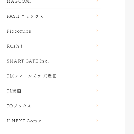
MAGCOMI
PASH!コミックス
Piccomics
Rush！
SMART GATE Inc.
TL(ティーンズラブ)漫画
TL漫画
TOブックス
U-NEXT Comic