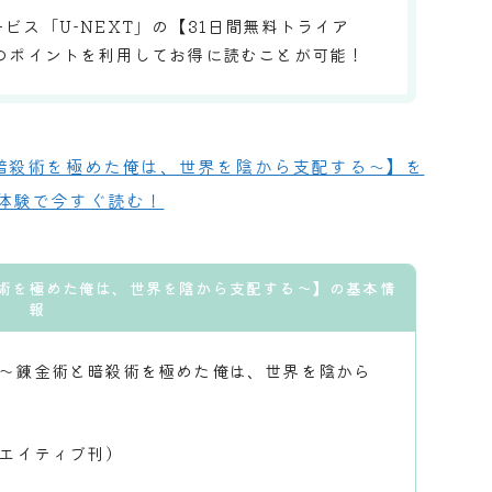
ビス「U-NEXT」の【31日間無料トライア
のポイントを利用してお得に読むことが可能！
暗殺術を極めた俺は、世界を陰から支配する～】を
料体験で今すぐ読む！
術を極めた俺は、世界を陰から支配する～】の基本情
報
～錬金術と暗殺術を極めた俺は、世界を陰から
リエイティブ刊）