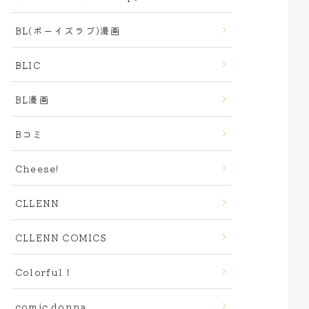
BL(ボーイズラブ)漫画
BLIC
BL漫画
Bコミ
Cheese!
CLLENN
CLLENN COMICS
Colorful！
comic donna