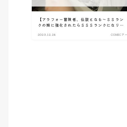
【アラフォー冒険者、伝説となる～ＳＳラン
クの娘に強化されたらＳＳＳランクになりま
した～】漫画が現在全巻無料で読めるマンガ
2023.12.24
COMICア
サイトやアプリはある？電子書籍・コミック
配信サービスのサブスク比較情報