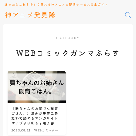
迷ったらこれ！今すぐ見れる神アニメ＆配信サービス完全ガイド
神アニメ発見隊
CATEGORY
WEBコミックガンマぷらす
【舞ちゃんのお姉さん飼育
ごはん。】漫画が現在全巻
無料で読めるマンガサイト
やアプリはある？電子書
籍・コミック配信サービス
2023.08.21
WEBコミックガ
のサブスク比較情報
ンマぷらす