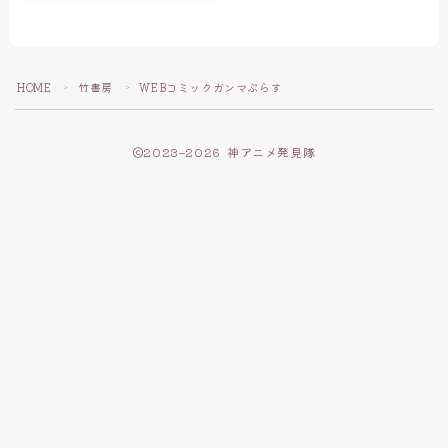
HOME
竹書房
WEBコミックガンマぷらす
＞
＞
2023–2026 神アニメ発見隊