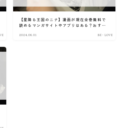
【星降る王国のニナ】漫画が現在全巻無料で
読めるマンガサイトやアプリはある？おすす
め電子書籍・コミック配信サービスのサブス
VE
2024.06.01
BE・LOVE
ク比較情報
VE