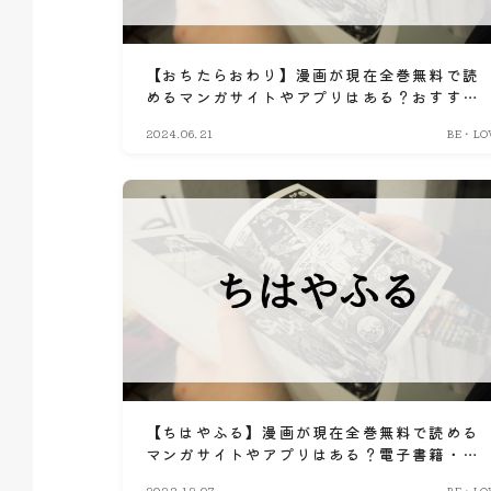
【おちたらおわり】漫画が現在全巻無料で読
めるマンガサイトやアプリはある？おすすめ
電子書籍・コミック配信サービスのサブスク
2024.06.21
BE・LO
比較情報
【ちはやふる】漫画が現在全巻無料で読める
マンガサイトやアプリはある？電子書籍・コ
ミック配信サービスのサブスク比較情報
2023.12.07
BE・LO