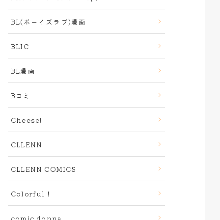
BL(ボーイズラブ)漫画
BLIC
BL漫画
Bコミ
Cheese!
CLLENN
CLLENN COMICS
Colorful！
comic donna