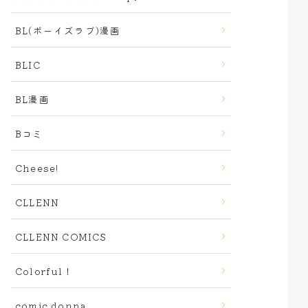
BL(ボーイズラブ)漫画
BLIC
BL漫画
Bコミ
Cheese!
CLLENN
CLLENN COMICS
Colorful！
comic donna