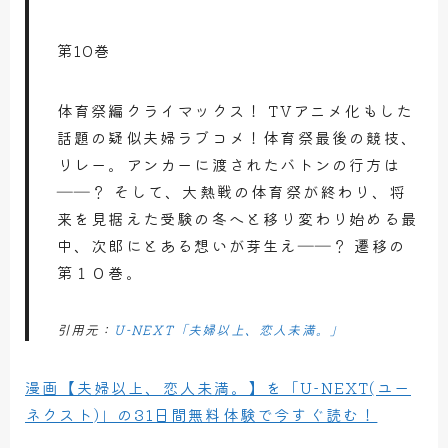
第10巻
体育祭編クライマックス！ TVアニメ化もした
話題の疑似夫婦ラブコメ！体育祭最後の競技、
リレー。アンカーに渡されたバトンの行方は
――？ そして、大熱戦の体育祭が終わり、将
来を見据えた受験の冬へと移り変わり始める最
中、次郎にとある想いが芽生え――？ 遷移の
第１０巻。
引用元：
U-NEXT「夫婦以上、恋人未満。」
漫画【夫婦以上、恋人未満。】を「U-NEXT(ユー
ネクスト)」の31日間無料体験で今すぐ読む！