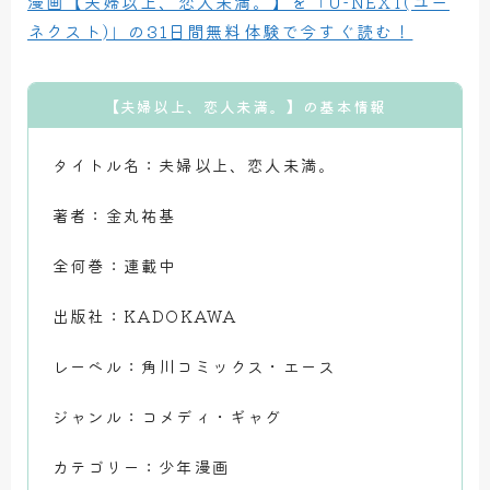
漫画【夫婦以上、恋人未満。】を「U-NEXT(ユー
ネクスト)」の31日間無料体験で今すぐ読む！
【夫婦以上、恋人未満。】の基本情報
タイトル名：夫婦以上、恋人未満。
著者：金丸祐基
全何巻：連載中
出版社：KADOKAWA
レーベル：角川コミックス・エース
ジャンル：コメディ・ギャグ
カテゴリー：少年漫画