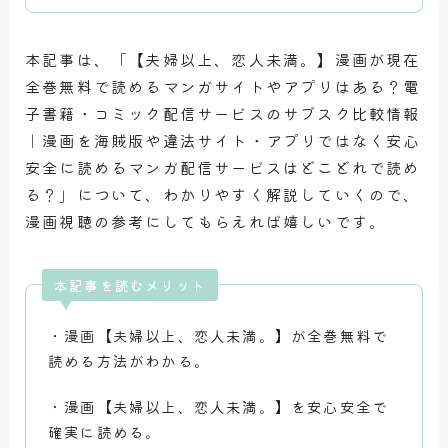
本記事は、「【夫婦以上、恋人未満。】漫画が現在
全巻無料で読めるマンガサイトやアプリはある？電
子書籍・コミック配信サービスのサブスク比較情報
｜漫画を海賊版や違法サイト・アプリではなく安心
安全に読めるマンガ配信サービスはどこどれで読め
る？」について、わかりやすく解説していくので、
漫画視聴の参考にしてもらえれば嬉しいです。
本記事を読むメリット
・漫画【夫婦以上、恋人未満。】が全巻無料で
読める方法がわかる。
・漫画【夫婦以上、恋人未満。】を安心安全で
確実に読める。