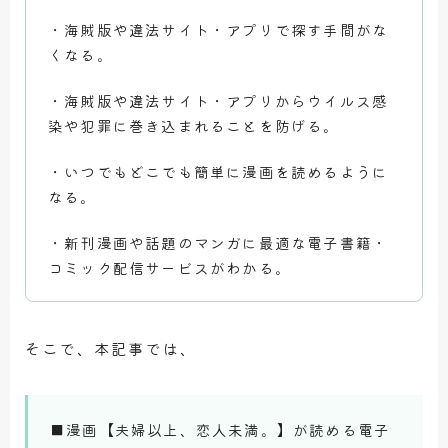
・海賊版や違法サイト・アプリで探す手間がな
くなる。
・海賊版や違法サイト・アプリからウイルス感
染や犯罪に巻き込まれることを防げる。
・いつでもどこでも簡単に漫画を読めるように
なる。
・新刊漫画や話題のマンガに最適な電子書籍・
コミック配信サービスがわかる。
そこで、本記事では、
■漫画【夫婦以上、恋人未満。】が読める電子