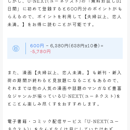
しかし、U-NEXT(ユーネクスト)の「無料お試し31
日間」に初めて登録すると600円分のポイントがも
らえるので、ポイントを利用して【夫婦以上、恋人
未満。】をお得に読むことが可能です。
600円
– 6,380円(638円x10巻)＝
-5,780円
また、漫画【夫婦以上、恋人未満。】も新刊・新入
荷の期間が終わると見放題になることもあるので、
それまでは他の人気の漫画や話題のマンガなど豊富
なジャンルが揃っているU-NEXT(ユーネクスト)を
とことん楽しみ尽くすをおすすめします。
電子書籍・コミック配信サービス「U-NEXT(ユー
ネクスト)」をなんとなくは目にしていたけれど、