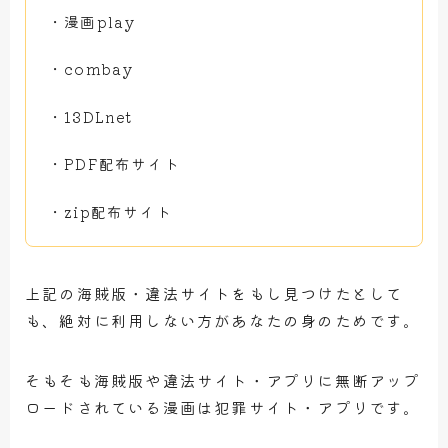
・漫画play
・combay
・13DLnet
・PDF配布サイト
・zip配布サイト
上記の海賊版・違法サイトをもし見つけたとして
も、絶対に利用しない方があなたの身のためです。
そもそも海賊版や違法サイト・アプリに無断アップ
ロードされている漫画は犯罪サイト・アプリです。