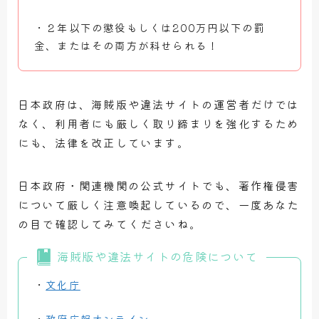
・２年以下の懲役もしくは200万円以下の罰
金、またはその両方が科せられる！
日本政府は、海賊版や違法サイトの運営者だけでは
なく、利用者にも厳しく取り締まりを強化するため
にも、法律を改正しています。
日本政府・関連機関の公式サイトでも、著作権侵害
について厳しく注意喚起しているので、一度あなた
の目で確認してみてくださいね。
海賊版や違法サイトの危険について
・
文化庁
・
政府広報オンライン