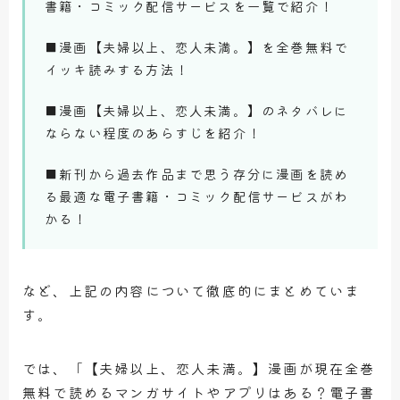
書籍・コミック配信サービスを一覧で紹介！
■漫画【夫婦以上、恋人未満。】を全巻無料で
イッキ読みする方法！
■漫画【夫婦以上、恋人未満。】のネタバレに
ならない程度のあらすじを紹介！
■新刊から過去作品まで思う存分に漫画を読め
る最適な電子書籍・コミック配信サービスがわ
かる！
など、上記の内容について徹底的にまとめていま
す。
では、「【夫婦以上、恋人未満。】漫画が現在全巻
無料で読めるマンガサイトやアプリはある？電子書