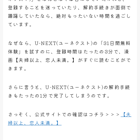
登録することを迷っていたり、解約手続きが面倒で
躊躇していたなら、絶対もったいない時間を過ごし
ています。
なぜなら、U-NEXT(ユーネクスト)の「31日間無料
体験」を試すのに、登録時間はたったの3分で、漫
画【夫婦以上、恋人未満。】がすぐに読むことがで
きます。
さらに言うと、U-NEXT(ユーネクスト)の解約手続
きもたったの1分で完了してしまうのです。
さっそく、公式サイトでの確認はコチラ＞＞＞
【夫
婦以上、恋人未満。】