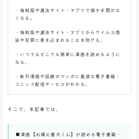
・海賊版や違法サイト・アプリで探す手間がな
くなる。
・海賊版や違法サイト・アプリからウイルス感
染や犯罪に巻き込まれることを防げる。
・いつでもどこでも簡単に漫画を読めるように
なる。
・新刊漫画や話題のマンガに最適な電子書籍・
コミック配信サービスがわかる。
そこで、本記事では、
■漫画【お嬢と番犬くん】が読める電子書籍・