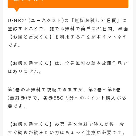
U-NEXT(ユーネクスト)の「無料お試し31日間」に
登録することで、誰でも無料で簡単に31日間、漫画
【お嬢と番犬くん】を利用することがポイントなの
です。
【お嬢と番犬くん】は、全巻無料の読み放題作品で
はありません。
第1巻のみ無料で視聴できますが、第2巻～第9巻
(最終巻)まで、各巻550円分～のポイント購入が必
要です。
【お嬢と番犬くん】の第1巻を無料で読んだ後、今
すぐ続きが読みたい方はちょっと注意が必要です。