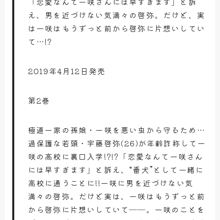
「恋愛なんて一咲さんには早すぎます」と訴
え、男を近づけない気満々の啓弥。だけど、実
は一咲はもうずっと前から啓弥に片想いしてい
て…!?
2019年4月12日発売
第2巻
極道一家の孫娘・一咲を悪い虫から守るため…
過保護な若頭・宇藤啓弥(26)が年齢詐称して一
咲の高校に裏口入学!?!?「恋愛なんて一咲さん
には早すぎます」と訴え、“番犬”として一緒に
高校に通うことに!!一咲に男を近づけない気
満々の啓弥。だけど実は、一咲はもうずっと前
から啓弥に片想いしていて――。一咲のことを