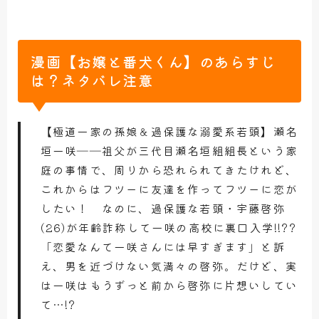
漫画【お嬢と番犬くん】のあらすじ
は？ネタバレ注意
【極道一家の孫娘＆過保護な溺愛系若頭】瀬名
垣一咲――祖父が三代目瀬名垣組組長という家
庭の事情で、周りから恐れられてきたけれど、
これからはフツーに友達を作ってフツーに恋が
したい！ なのに、過保護な若頭・宇藤啓弥
(26)が年齢詐称して一咲の高校に裏口入学!!??
「恋愛なんて一咲さんには早すぎます」と訴
え、男を近づけない気満々の啓弥。だけど、実
は一咲はもうずっと前から啓弥に片想いしてい
て…!?