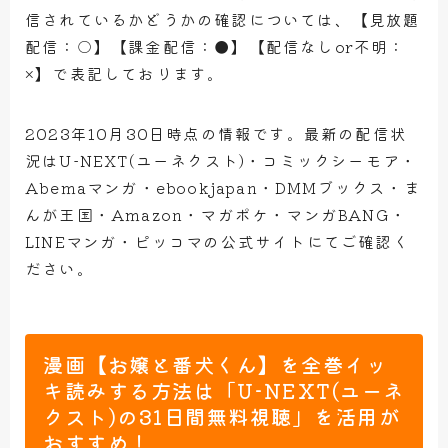
信されているかどうかの確認については、【見放題
配信：○】【課金配信：●】【配信なしor不明：
×】で表記しております。
2023年10月30日時点の情報です。最新の配信状
況はU-NEXT(ユーネクスト)・コミックシーモア・
Abemaマンガ・ebookjapan・DMMブックス・ま
んが王国・Amazon・マガポケ・マンガBANG・
LINEマンガ・ピッコマの公式サイトにてご確認く
ださい。
漫画【お嬢と番犬くん】を全巻イッ
キ読みする方法は「U-NEXT(ユーネ
クスト)の31日間無料視聴」を活用が
おすすめ！