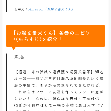
引用元：
Amazon「お嬢と番犬くん」
【お嬢と番犬くん】各巻のエピソー
ド(あらすじ)を紹介！
第1巻
【極道一家の孫娘＆過保護な溺愛系若頭】瀬名
垣一咲――祖父が三代目瀬名垣組組長という家
庭の事情で、周りから恐れられてきたけれど、
これからはフツーに友達を作ってフツーに恋が
したい！ なのに、過保護な若頭・宇藤啓弥
(26)が年齢詐称して一咲の高校に裏口入学!!??