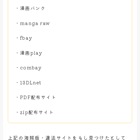
・漫画バンク
・manga raw
・fbay
・漫画play
・combay
・13DLnet
・PDF配布サイト
・zip配布サイト
上記の海賊版・違法サイトをもし見つけたとして