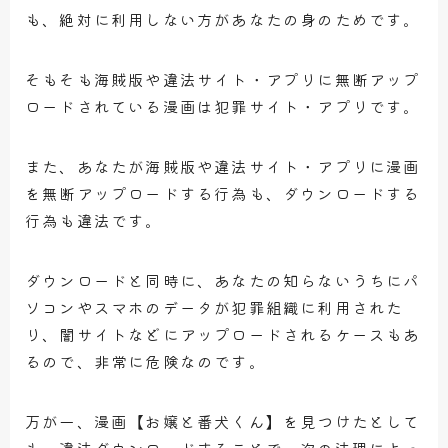
も、絶対に利用しない方があなたの身のためです。
そもそも海賊版や違法サイト・アプリに無断アップ
ロードされている漫画は犯罪サイト・アプリです。
また、あなたが海賊版や違法サイト・アプリに漫画
を無断アップロードする行為も、ダウンロードする
行為も違法です。
ダウンロードと同時に、あなたの知らないうちにパ
ソコンやスマホのデータが犯罪組織に利用された
り、闇サイトなどにアップロードされるケースもあ
るので、非常に危険なのです。
万が一、漫画【お嬢と番犬くん】を見つけたとして