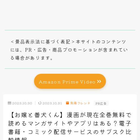
＜景品表示法に基づく表記＞本サイトのコンテンツ
には、PR・広告・商品プロモーションが含まれてい
る場合があります。
Amazon Prime Video
2023.10.30
2023.10.31
別冊フレンド
PR広告
【お嬢と番犬くん】漫画が現在全巻無料で
読めるマンガサイトやアプリはある？電子
書籍・コミック配信サービスのサブスク比
較情報