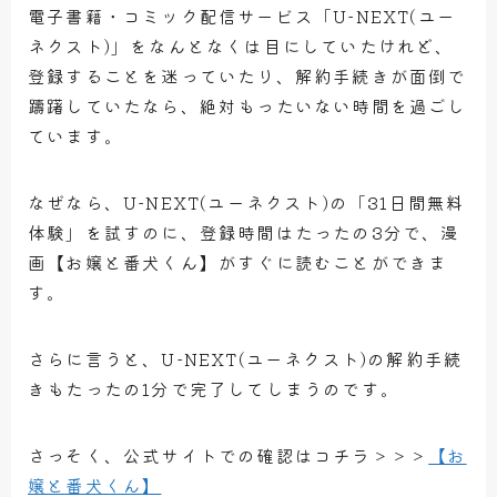
電子書籍・コミック配信サービス「U-NEXT(ユー
ネクスト)」をなんとなくは目にしていたけれど、
登録することを迷っていたり、解約手続きが面倒で
躊躇していたなら、絶対もったいない時間を過ごし
ています。
なぜなら、U-NEXT(ユーネクスト)の「31日間無料
体験」を試すのに、登録時間はたったの3分で、漫
画【お嬢と番犬くん】がすぐに読むことができま
す。
さらに言うと、U-NEXT(ユーネクスト)の解約手続
きもたったの1分で完了してしまうのです。
さっそく、公式サイトでの確認はコチラ＞＞＞
【お
嬢と番犬くん】