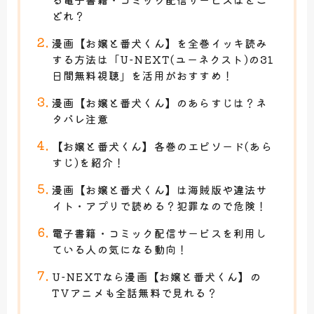
どれ？
漫画【お嬢と番犬くん】を全巻イッキ読み
する方法は「U-NEXT(ユーネクスト)の31
日間無料視聴」を活用がおすすめ！
漫画【お嬢と番犬くん】のあらすじは？ネ
タバレ注意
【お嬢と番犬くん】各巻のエピソード(あら
すじ)を紹介！
漫画【お嬢と番犬くん】は海賊版や違法サ
イト・アプリで読める？犯罪なので危険！
電子書籍・コミック配信サービスを利用し
ている人の気になる動向！
U-NEXTなら漫画【お嬢と番犬くん】の
TVアニメも全話無料で見れる？