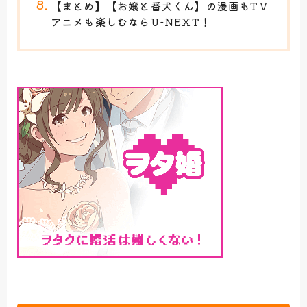
【まとめ】【お嬢と番犬くん】の漫画もTV
アニメも楽しむならU-NEXT！