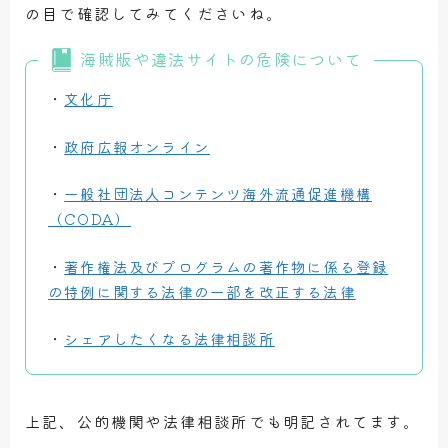
の目で確認してみてくださいね。
海賊版や違法サイトの危険について
・
文化庁
・
政府広報オンライン
・
一般社団法人コンテンツ海外流通促進機構
（CODA）
・
著作権法及びプログラムの著作物に係る登録
の特例に関する法律の一部を改正する法律
・
シェアしたくなる法律相談所
上記、公的機関や法律相談所でも明記されてます。