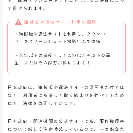
も、違法ダウンロードすることで、次の法理によっ
て罰せられます。
海賊版や違法サイト利用の罰則
・海賊版や違法サイトを利用し、ダウンロー
ド・スクリーンショット撮影行為で逮捕！
・２年以下の懲役もしくは200万円以下の罰
金、またはその両方が科せられる！
日本政府は、海賊版や違法サイトの運営者だけでは
なく、利用者にも厳しく取り締まりを強化するため
にも、法律を改正しています。
日本政府・関連機関の公式サイトでも、著作権侵害
について厳しく注意喚起しているので、一度あなた