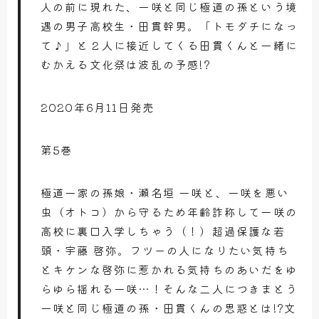
人の前に現れた、一咲と同じ極道の孫という境
遇の男子高校生・田貫幹男。「トモダチになっ
て♪」と２人に接近してくる田貫くんと一緒に
むかえる文化祭は波乱の予感!?
2020年6月11日発売
第5巻
極道一家の孫娘・瀬名垣 一咲と、一咲を悪い
虫（オトコ）から守るため年齢詐称して一咲の
高校に裏口入学しちゃう（！）超過保護な若
頭・宇藤 啓弥。フツーの人になりたい気持ち
とキケンな啓弥に惹かれる気持ちのあいだをゆ
らゆら揺れる一咲…！そんな二人につきまとう
一咲と同じ極道の孫・田貫くんの思惑とは!?文