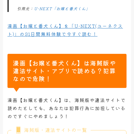
引用元：
U-NEXT「お嬢と番犬くん」
漫画【お嬢と番犬くん】を「U-NEXT(ユーネクス
ト)」の31日間無料体験で今すぐ読む！
漫画【お嬢と番犬くん】は海賊版や
違法サイト・アプリで読める？犯罪
なので危険！
漫画【お嬢と番犬くん】は、海賊版や違法サイトで
読めたとしても、あなたは犯罪行為に加担している
のですぐにやめましょう！
海賊版・違法サイトの一覧