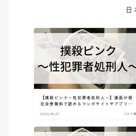
日
【撲殺ピンク～性犯罪者処刑人～】漫画が現
在全巻無料で読めるマンガサイトやアプリは
ある？おすすめ電子書籍・コミック配信サー
2024.06.27
ドラマ
ビスのサブスク比較情報