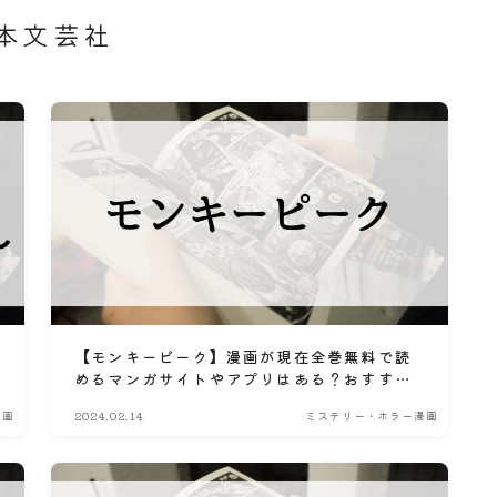
本文芸社
【モンキーピーク】漫画が現在全巻無料で読
めるマンガサイトやアプリはある？おすすめ
電子書籍・コミック配信サービスのサブスク
漫画
2024.02.14
ミステリー・ホラー漫画
比較情報