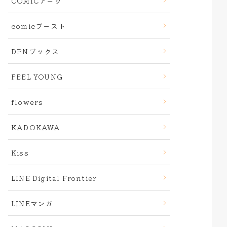
COMICアーク
comicブースト
DPNブックス
FEEL YOUNG
flowers
KADOKAWA
Kiss
LINE Digital Frontier
LINEマンガ